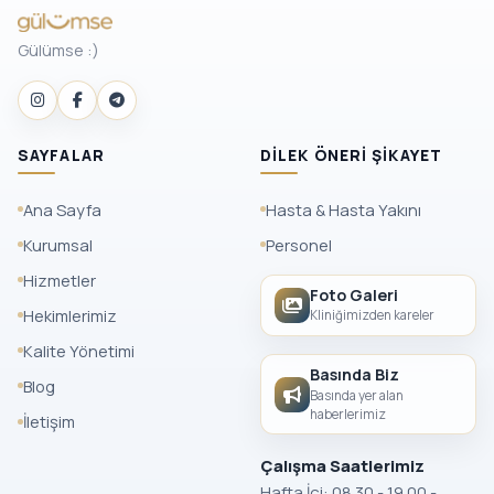
Gülümse :)
SAYFALAR
DILEK ÖNERI ŞIKAYET
Ana Sayfa
Hasta & Hasta Yakını
Kurumsal
Personel
Hizmetler
Foto Galeri
Hekimlerimiz
Kliniğimizden kareler
Kalite Yönetimi
Basında Biz
Blog
Basında yer alan
haberlerimiz
İletişim
Çalışma Saatlerimiz
Hafta İçi: 08.30 - 19.00 -