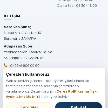
Cumartesi: 08.30 - 18.00
İLETIŞIM
Serdivan Şube;
İstiklal Mh. 2. Cd. No: 13
Serdivan / SAKARYA
Adapazarı Şube;
Yenidoğan Mh. Fabrika Cd. No:
33 Adapazarı / SAKARYA
0 (264) 606 00 60
iletisim@evdis.com.tr
Çerezleri kullanıyoruz
Web sitemizin çalışması, deneyimin iyileştirilmesi ve
tercihlerin hatırlanması amacıyla çerezlerden
© 2026 Ev Diş Ağız ve Diş Sağlığı Merkezi. Tüm hakları saklıdır.
yararlanıyoruz. Detaylı bilgi için
Çerez Politikasına İlişkin
Sitemizde yer alan bilgiler, hiçbir şekilde hastalıkların tanı
Aydınlatma Metni
'ni inceleyebilirsiniz.
ve tedavisinde kullanılmamaktadır. Tanı ve tedavi süreçleri
Size nasıl yardımcı olabilirim?
Tercihler
Kabul Et